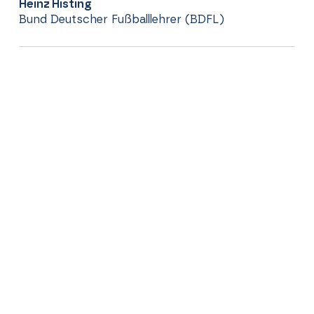
Heinz Histing
Bund Deutscher Fußballlehrer (BDFL)
RLSW Regionalliga Südwest GmbH
info@regionalliga-suedwest.de